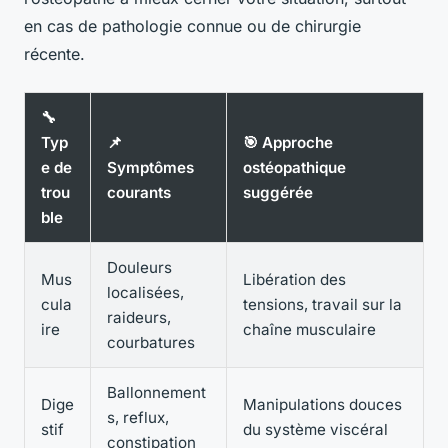
en cas de pathologie connue ou de chirurgie
récente.
🔧
Typ
📌
🎯 Approche
e de
Symptômes
ostéopathique
trou
courants
suggérée
ble
Douleurs
Mus
Libération des
localisées,
cula
tensions, travail sur la
raideurs,
ire
chaîne musculaire
courbatures
Ballonnement
Dige
Manipulations douces
s, reflux,
stif
du système viscéral
constipation