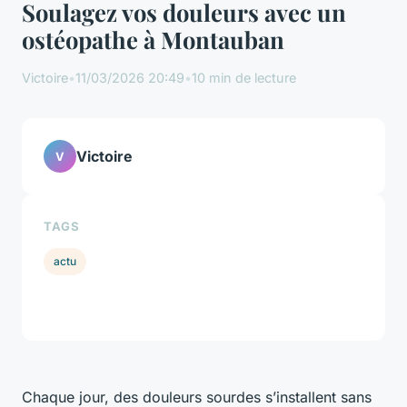
Soulagez vos douleurs avec un
ostéopathe à Montauban
Victoire
•
11/03/2026 20:49
•
10 min de lecture
Victoire
V
TAGS
actu
Chaque jour, des douleurs sourdes s’installent sans