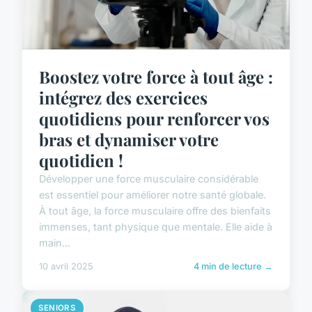
Boostez votre force à tout âge :
intégrez des exercices
quotidiens pour renforcer vos
bras et dynamiser votre
quotidien !
Développer une force musculaire considérable
est essentiel pour améliorer notre santé globale.
À tout âge, la force musculaire offre des bienfaits
immenses, tant physique que mentale. Elle aide à
main...
10 avril 2025
4 min de lecture →
SENIORS