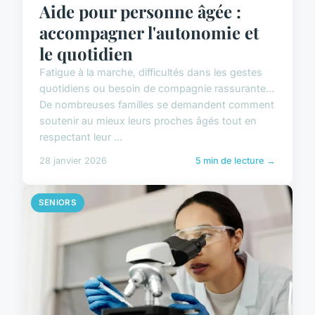
Aide pour personne âgée :
accompagner l'autonomie et
le quotidien
Fatigue à la marche, difficultés dans les gestes
quotidiens ou besoin de compagnie rassurante…
De nombreuses familles se demandent comment
soutenir au mieux leurs proches âgés tout en
respectant leur ...
28 janvier 2026
5 min de lecture →
SENIORS