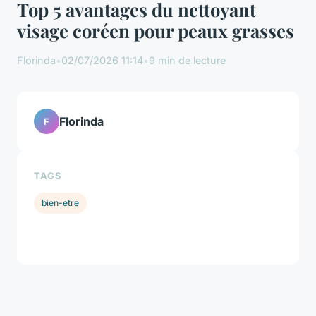
Top 5 avantages du nettoyant
visage coréen pour peaux grasses
Florinda
•
02/07/2026 11:14
•
9 min de lecture
Florinda
F
TAGS
bien-etre