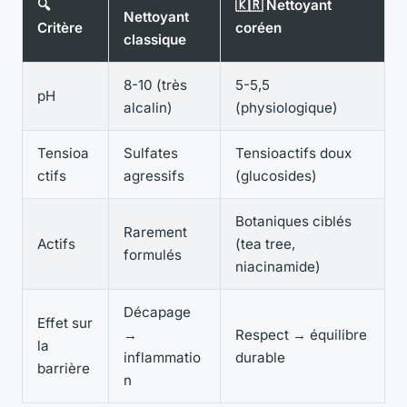
🔍
🇰🇷 Nettoyant
Nettoyant
Critère
coréen
classique
8-10 (très
5-5,5
pH
alcalin)
(physiologique)
Tensioa
Sulfates
Tensioactifs doux
ctifs
agressifs
(glucosides)
Botaniques ciblés
Rarement
Actifs
(tea tree,
formulés
niacinamide)
Décapage
Effet sur
→
Respect → équilibre
la
inflammatio
durable
barrière
n