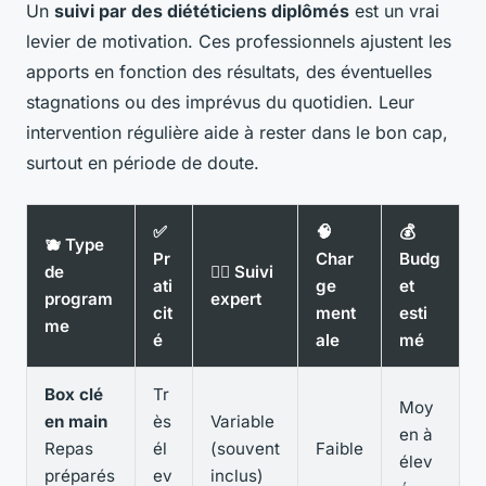
Un
suivi par des diététiciens diplômés
est un vrai
levier de motivation. Ces professionnels ajustent les
apports en fonction des résultats, des éventuelles
stagnations ou des imprévus du quotidien. Leur
intervention régulière aide à rester dans le bon cap,
surtout en période de doute.
✅
🧠
💰
🫐 Type
Pr
Char
Budg
de
👩‍⚕️ Suivi
ati
ge
et
program
expert
cit
ment
esti
me
é
ale
mé
Box clé
Tr
Moy
en main
ès
Variable
en à
Repas
él
(souvent
Faible
élev
préparés
ev
inclus)