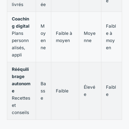
é
livrés
ée
Coachin
g digital
M
Faibl
Plans
oy
Faible à
Moye
e à
personn
en
moyen
nne
moy
alisés,
ne
en
appli
Rééquili
brage
autonom
Ba
Élevé
Faibl
e
ss
Faible
e
e
Recettes
e
et
conseils